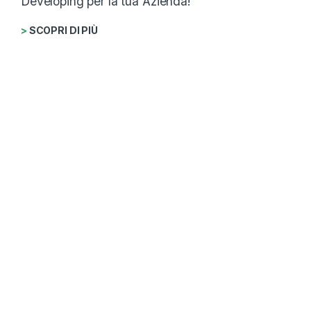
Developing per la tua Azienda!
>
SCOPRI DI PIÙ